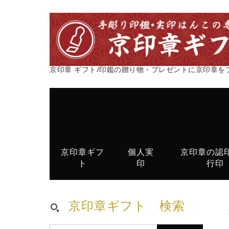
京印章 ギフト/印鑑の贈り物・プレゼントに京印章を
京印章ギフ
個人実
京印章の認
ト
印
行印
京印章ギフト 検索