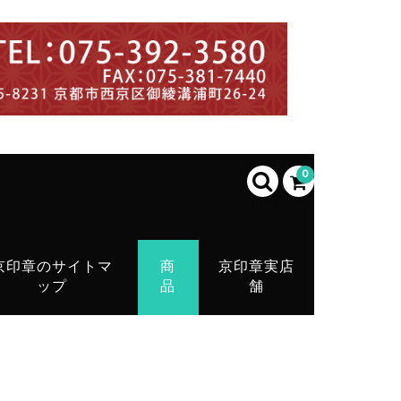
0
京印章のサイトマ
商
京印章実店
ップ
品
舗