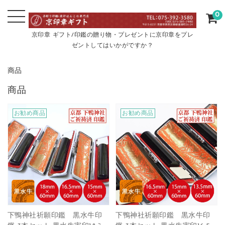
0
京印章 ギフト/印鑑の贈り物・プレゼントに京印章をプレ
ゼントしてはいかがですか？
商品
商品
お勧め商品
お勧め商品
下鴨神社祈願印鑑 黒水牛印
下鴨神社祈願印鑑 黒水牛印