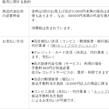
販売に関する規約
商品代金以外
送料は1回のお買上げ合計11,000円未満の場合
の必要料金
便もあります 。なお、22000円未満の代金引
す。
消費税は含まれています。
お支払い方法
■
完全後払い決済
（コンビニ・郵便振替・銀行振
代行業者（
(株)ネットプロテクションズ
）
■クレジット・カード決済（決済は、代行業者（
ます。先払い）
■佐川急便代金引換（サービス） 利用の場合
手数料380円が別途必要
佐川e-コレクトサービスが、選択・利用できま
■当店の郵便振替（後払い）
振込手数料当方負担（2,200円以上の商品に限る
■コンビニ決済（先払い・代行業者（『
ネットプ
振込手数料当方負担
によるお支払いが可能です。