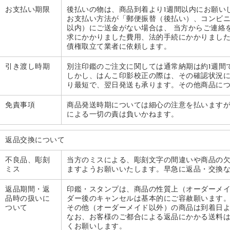
お支払い期限
後払いの物は、
商品到着より1週間以内
にお願い
お支払い方法が「郵便振替（後払い）、コンビ
以内
）にご送金がない場合は、 当方から
ご連絡
求にかかりました費用、法的手続にかかりました
債権取立て業者に依頼します。
引き渡し時期
別注印鑑のご注文に関しては通常納期は約1週間
しかし、
はんこ印影校正
の際は、その確認状況
り最短で、翌日発送も承ります。その他商品につ
免責事項
商品発送時期については細心の注意を払います
による一切の責は負いかねます。
返品交換について
不良品、彫刻
当方のミスによる、彫刻文字の間違いや商品の
ミス
ますようお願いいたします。早急に返品・交換
返品期間・返
印鑑・スタンプは、商品の性質上（オーダーメ
品時の扱いに
ダー後のキャンセルは基本的にご容赦願います
ついて
その他（オーダーメイド以外）の商品は到着日よ
なお、お客様のご都合による返品にかかる送料
くお願いします。