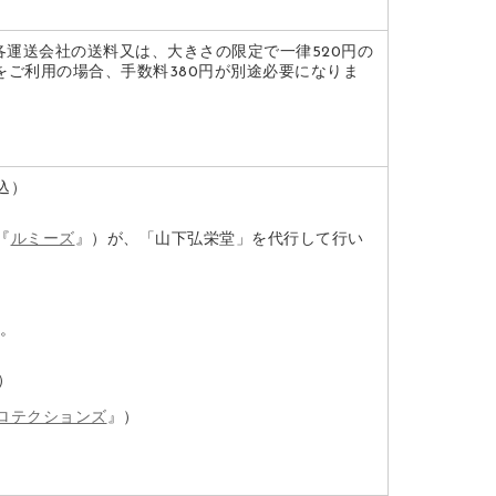
は各運送会社の送料又は、大きさの限定で一律520円の
換をご利用の場合、手数料380円が別途必要になりま
込）
『
ルミーズ
』）が、「山下弘栄堂」を代行して行い
す。
）
ロテクションズ
』）