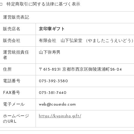
□ 特定商取引に関する法律に基づく表示
運営販売表記
販売店名
京印章ギフト
販売会社
有限会社 山下弘栄堂 （やましたこうえいどう
運営統括責任
山下弥寿男
者
住所
〒615-8231 京都市西京区御陵溝浦町26-24
電話番号
075-392-3580
FAX番号
075-381-7440
電子メール
web@coueido.com
ホームページ
https://kyoinsho.gift/
のURL