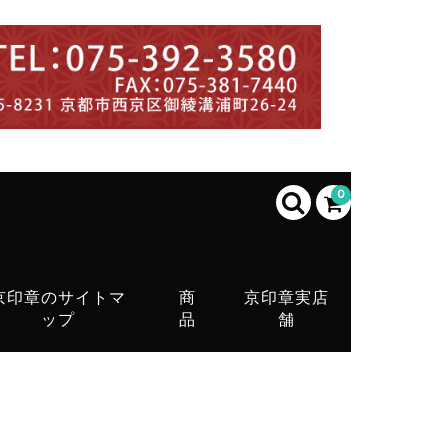
0
京印章のサイトマ
商
京印章実店
ップ
品
舗