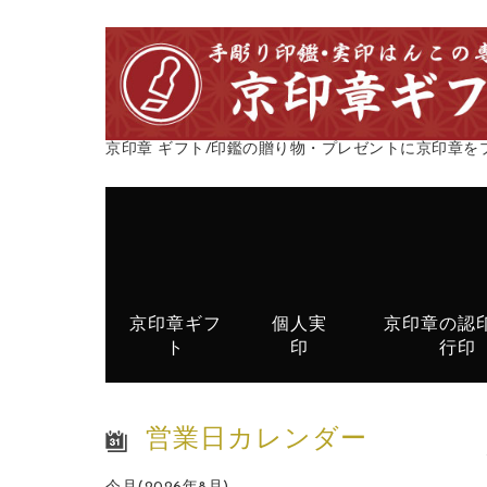
京印章 ギフト/印鑑の贈り物・プレゼントに京印章を
京印章ギフ
個人実
京印章の認
ト
印
行印
営業日カレンダー