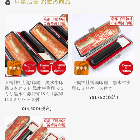
印鑑店長 お勧め商品
下鴨神社祈願印鑑 黒水牛印
下鴨神社祈願印鑑 黒水牛実
鑑 3本セット 黒水牛実印16.5
印15ミリケース付き
ミリ黒水牛銀行印15ミリ認印
¥21,760
(税込)
13.5ミリケース付
¥44,300
(税込)