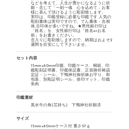
などを考えて、人生が豊かになるように祈
願・念じて「一刻一魂 心を込めて」お客
様に喜んで頂けるように彫刻致します。
実印は、印鑑登録に必要な印鑑です 人気の
彫刻書体は実印ですので、てん書体・吉相
体,古印体が多いですね。★男性銀行印は
「姓名」を、女性銀行印は「姓名orお名
前」をお書きください。
念入りに彫刻致しますので、納期はおよそ2
週間を目安にして下さいませ。
セット内容
15mm×60mm印鑑、印鑑ケース、桐箱、印
鑑彫刻証明書、印鑑保証書、正規御祈祷認
定証・シール、下鴨神社御祈祷お守り、和
包装、別彫証明シール、捺印マット、印鑑
朱肉
印鑑素材
黒水牛の角(芯持ち) 下鴨神社祈願済
サイズ
15mm×60mmケース付 重さ57ｇ