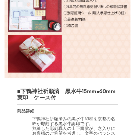
■下鴨神社祈願済 黒水牛15mm×60mm
実印 ケース付
商品詳細
下鴨神社祈願済みの黒水牛印材を京都の名
匠が彫刻する黒水牛認印です。
熟練した彫刻職人の山下壽雲が、念入りに
お客様のご希望を考慮し、文字のバランス