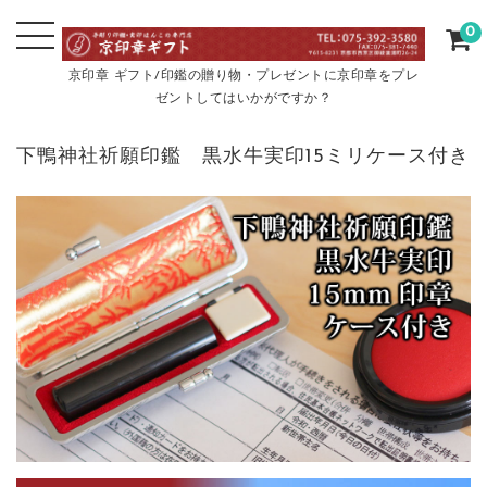
0
京印章 ギフト/印鑑の贈り物・プレゼントに京印章をプレ
ゼントしてはいかがですか？
下鴨神社祈願印鑑 黒水牛実印15ミリケース付き