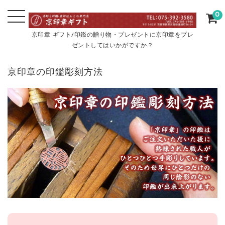
0
京印章 ギフト/印鑑の贈り物・プレゼントに京印章をプレ
ゼントしてはいかがですか？
京印章の印鑑彫刻方法