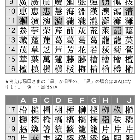
★例えば黒田さまの「黒」が旧字の、「黒」の場合は21A[にな
ります。 例・・黒は21A