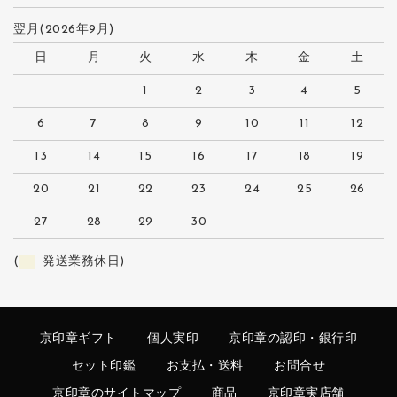
翌月(2026年9月)
日
月
火
水
木
金
土
1
2
3
4
5
6
7
8
9
10
11
12
13
14
15
16
17
18
19
20
21
22
23
24
25
26
27
28
29
30
(
発送業務休日)
京印章ギフト
個人実印
京印章の認印・銀行印
セット印鑑
お支払・送料
お問合せ
京印章のサイトマップ
商品
京印章実店舗