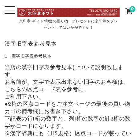
0
京印章 ギフト/印鑑の贈り物・プレゼントに京印章をプレ
ゼントしてはいかがですか？
漢字旧字表参考見本
□ 漢字旧字表参考見本
当店の漢字旧字表参考見本について説明致しま
す。
お名前が、文字で表示出来ない旧字のお客様は、
こちらの区点コード表を参考に、
ご利用下さい。
●2桁の区点コードをご注文ページの最後の買い物
カゴの備考欄にお書き下さい。
下記表の行1桁の数字と、列1桁の数字の計2桁の数
字がコードになります。
※漢字辞典にも（JIS規格）区点コードが載ってい